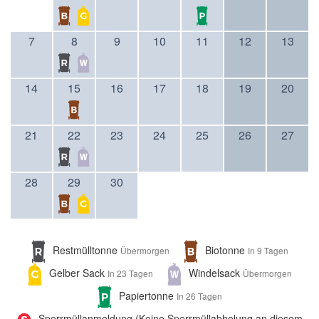
7
8
9
10
11
12
13
14
15
16
17
18
19
20
21
22
23
24
25
26
27
28
29
30
Restmülltonne
Biotonne
Übermorgen
In 9 Tagen
Gelber Sack
Windelsack
In 23 Tagen
Übermorgen
Papiertonne
In 26 Tagen
Sperrmüllanmeldung (Keine Sperrmüllabholung an diesem