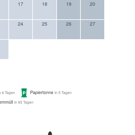
17
18
19
20
24
25
26
27
Papiertonne
n 4 Tagen
In 5 Tagen
lemmüll
In 93 Tagen