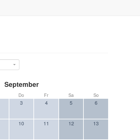
September
Do
Fr
Sa
So
3
4
5
6
10
11
12
13