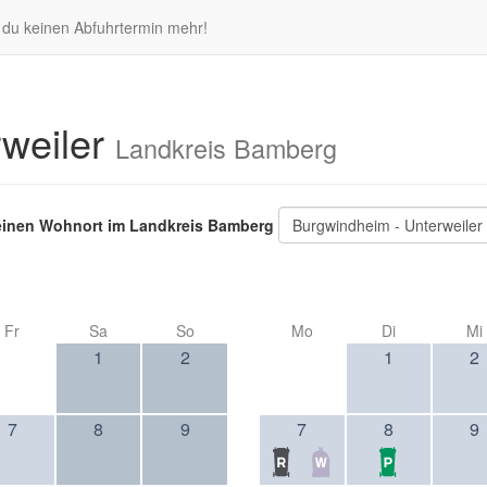
t du keinen Abfuhrtermin mehr!
rweiler
Landkreis Bamberg
inen Wohnort im Landkreis Bamberg
Burgwindheim - Unterweiler
Fr
Sa
So
Mo
Di
Mi
1
2
1
2
7
8
9
7
8
9