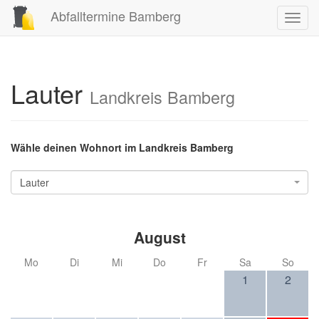
Abfalltermine Bamberg
Toggl
navig
Lauter
Landkreis Bamberg
Wähle deinen Wohnort im Landkreis Bamberg
Lauter
August
Mo
Di
Mi
Do
Fr
Sa
So
1
2