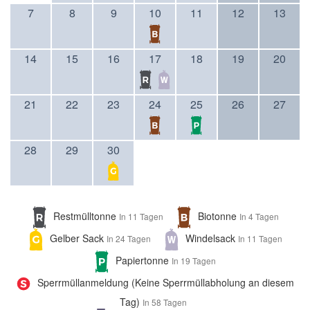
7
8
9
10
11
12
13
14
15
16
17
18
19
20
21
22
23
24
25
26
27
28
29
30
Restmülltonne
Biotonne
In 11 Tagen
In 4 Tagen
Gelber Sack
Windelsack
In 24 Tagen
In 11 Tagen
Papiertonne
In 19 Tagen
Sperrmüllanmeldung (Keine Sperrmüllabholung an diesem
Tag)
In 58 Tagen