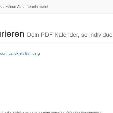
t du keinen Abfuhrtermin mehr!
urieren
Dein PDF Kalender, so individuel
sdorf, Landkreis Bamberg
g
für die Abfalltermine in deinem digitalen Kalender bereitgestellt