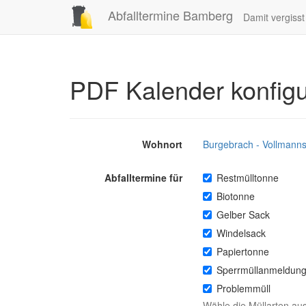
Abfalltermine Bamberg
Damit vergiss
PDF Kalender konfig
Wohnort
Burgebrach - Vollmann
Abfalltermine für
Restmülltonne
Biotonne
Gelber Sack
Windelsack
Papiertonne
Sperrmüllanmeldun
Problemmüll
Wähle die Müllarten aus 